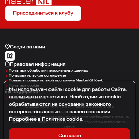
Присоединиться к клубу
Следи за нами
Правовая информация
Политика обработки персональных данных
Пользовательское соглашение
Правила поощрительной программы MasterKit Клуб
Политика cookie
Мы используем файлы cookie для работы Сайта,
Поддержка
аналитики и маркетинга. Необходимые cookie
info@masterkit.club
обрабатываются на основании законного
© 2026 ООО «МК Партс». MasterKit заботится о
интереса, остальные — с вашего согласия.
конфиденциальности персональных данных.
Подробная информация о нашей политике конфиденциальности,
Подробнее в Политике cookie
.
правилах сохранения cookies и другая информация находится
здесь.
Все права защищены.
Согласен