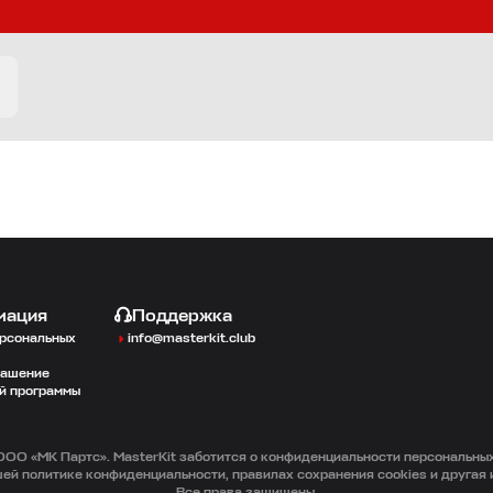
мация
Поддержка
ерсональных
info@masterkit.club
лашение
й программы
ОО «МК Партс». MasterKit заботится о конфиденциальности персональны
ей политике конфиденциальности, правилах сохранения cookies и другая